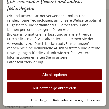
Wir verwenden Cookies und andere
Technologien.
KONTAKT
WOHLFÜHL-GÄSTEHAUS
Wir und unsere Partner verwenden Cookies und
CAROLA
Jennifer Kiechle
vergleichbare Technologien, um unsere Webseite optimal
Heimenhofenstraße 1
Unser Haus - Ihre Heimat
zu gestalten und fortlaufend zu verbessern. Dabei
87561 Oberstdorf
auf Zeit! Herzlich
können personenbezogene Daten wie
DEUTSCHLAND
Willkommen bei Familie
Browserinformationen erfasst und analysiert werden.
Tel.
+49 8322 809 95 10
Kiechle in Oberstdorf.
Durch Klicken auf „Alle akzeptieren“ stimmen Sie der
Mobil
+49 176 206 878 46
info@carola-oberstdorf.de
Verwendung zu. Durch Klicken auf „Einstellungen“
SERVICE
BEWERTUNGEN
können Sie eine individuelle Auswahl treffen und erteilte
Einwilligungen für die Zukunft widerrufen. Weitere
Frühstück
Informationen erhalten Sie in unserer
Oberstdorf-Vorteile
Datenschutzerklärung.
Bewertungen
Blog
Partner
Alle akzeptieren
Nur notwendige akzeptieren
Einstellungen
·
Datenschutzerklärung
·
Impressum
Impressum
Datenschutz
Barrierefreiheit
Cookie-Einstellungen
Erstellt mit
Tramino