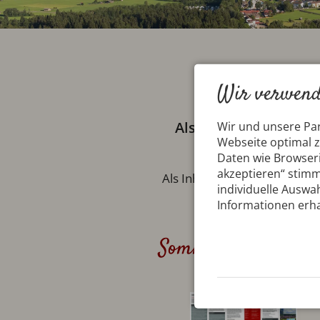
Wir verwend
Als Übernachtungsga
Wir und unsere Pa
Webseite optimal 
Premium Card, I
Daten wie Browseri
akzeptieren“ stimm
Als Inhaber dieser Karte kö
individuelle Auswah
Ein
Informationen erha
Sommer 2019