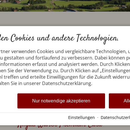
Ihre Oberstdorf-Vorteil
en Cookies und andere Technologien.
st in Oberstdorf bekommen Sie bei Ihrer Anrei
rtner verwenden Cookies und vergleichbare Technologien,
zu gestalten und fortlaufend zu verbessern. Dabei können
hre Oberstdorfer Gästekarte, von Ihrem Gast
nformationen erfasst und analysiert werden. Durch Klicken 
en Sie der Verwendung zu. Durch Klicken auf „Einstellunge
nnen Sie eine Vielzahl an kostenlosen und ermäßigten Le
l treffen und erteilte Einwilligungen für die Zukunft widerr
e ausführliche Übersicht bietet Ihnen der Flyer zum Downl
lten Sie in unserer Datenschutzerklärung.
Nur notwendige akzeptieren
All
Einstellungen
·
Datenschutzer
Allgäu Walser Premium Card